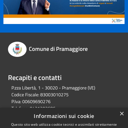
Comune di Pramaggiore
Recapiti e contatti
P.zza Libertà, 1 - 30020 - Pramaggiore (VE)
Codice Fiscale:
83003010275
P.Iva:
00609690276
Telefono:
0421203686
×
Email:
protocollo@comune.pramaggiore.ve.it
Informazioni sui cookie
Pec:
protocollo.comune.pramaggiore.ve@pecveneto.it
Questo sito web utilizza cookie tecnici e assimilati strettamente