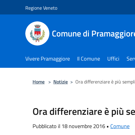
Salta al contenuto principale
Regione Veneto
Comune di Pramaggior
Vivere Pramaggiore
Il Comune
Uffici
Serv
Home
>
Notizie
>
Ora differenziare è più sempl
Ora differenziare è più s
Pubblicato il 18 novembre 2016 •
Comune