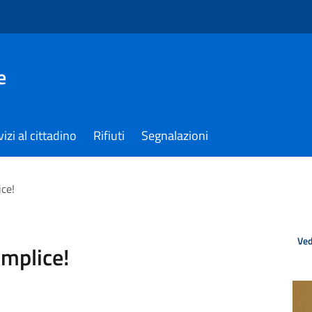
e
izi al cittadino
Rifiuti
Segnalazioni
ice!
Ved
emplice!