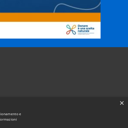
×
nzionamento e
nformazioni