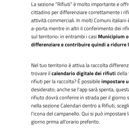
La sezione “Rifiuti” è molto importante e offre
cittadino per differenziare correttamente i rif
attività commerciali. In molti Comuni italiani 
a-porta mentre in altri il conferimento dei ri
sul territorio: in entrambi i casi
Municipium of
differenziare e contribuire quindi a ridurre 
Nel tuo territorio è attiva la raccolta differ
trovare il
calendario digitale dei rifiuti
della 
rifiuti per la raccolta? È possibile
impostare un
desiderato; anche se l'app sarà spenta, questa
rifiuto dovrà conferire in strada per il giorno
nella sezione Calendari dentro a Rifiuti, scegl
l'icona del campanello. Qui si può impostare la
giorno prima all'orario preferito.