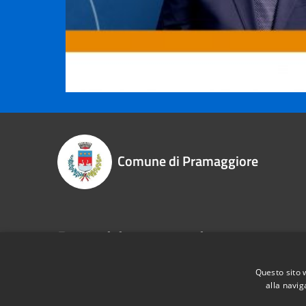
Comune di Pramaggiore
Recapiti e contatti
P.zza Libertà, 1 - 30020 - Pramaggiore (VE)
Questo sito 
Codice Fiscale:
83003010275
alla navig
P.Iva:
00609690276