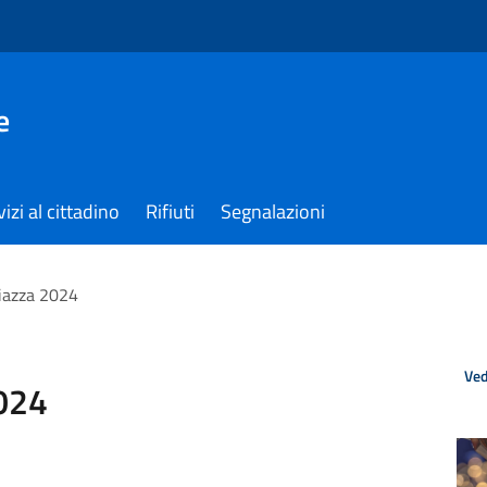
e
izi al cittadino
Rifiuti
Segnalazioni
iazza 2024
Ved
024