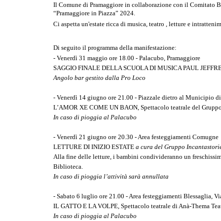
Il Comune di Pramaggiore in collaborazione con il Comitato B
“Pramaggiore in Piazza” 2024.
Ci aspetta un'estate ricca di musica, teatro , letture e intrattenim
Di seguito il programma della manifestazione:
- Venerdì 31 maggio ore 18.00 - Palacubo, Pramaggiore
SAGGIO FINALE DELLA SCUOLA DI MUSICA PAUL JEFFR
Angolo bar gestito dalla Pro Loco
- Venerdì 14 giugno ore 21.00 - Piazzale dietro al Municipio d
L’AMOR XE COME UN BAON
, Spettacolo teatrale del
Grupp
In caso di pioggia al Palacubo
- Venerdì 21 giugno ore 20.30 - Area festeggiamenti Comugne
LETTURE DI INIZIO ESTATE
a cura del Gruppo Incantastori
Alla fine delle letture, i bambini condivideranno un freschissi
Biblioteca.
In caso di pioggia l’attività sarà annullata
- Sabato 6 luglio ore 21.00 - Area festeggiamenti Blessaglia, 
IL GATTO E LA VOLPE, Spettacolo teatrale di Anà-Thema Tea
In caso di pioggia al Palacubo