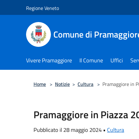
Salta al contenuto principale
Regione Veneto
Comune di Pramaggior
Vivere Pramaggiore
Il Comune
Uffici
Serv
Home
>
Notizie
>
Cultura
>
Pramaggiore in P
Pramaggiore in Piazza 2
Pubblicato il 28 maggio 2024 •
Cultura