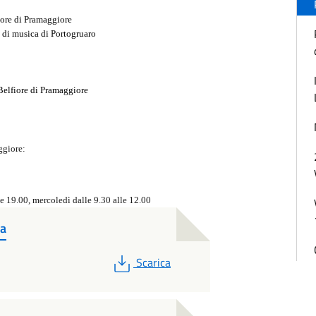
fiore di Pramaggiore
e di musica di Portogruaro
 Belfiore di Pramaggiore
ggiore:
le 19.00, mercoledì dalle 9.30 alle 12.00
za
PDF
Scarica