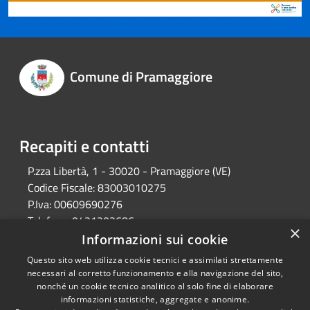
Comune di Pramaggiore
Recapiti e contatti
P.zza Libertà, 1 - 30020 - Pramaggiore (VE)
Codice Fiscale:
83003010275
P.Iva:
00609690276
Telefono:
0421203686
×
Email:
protocollo@comune.pramaggiore.ve.it
Informazioni sui cookie
Pec:
protocollo.comune.pramaggiore.ve@pecveneto.it
Questo sito web utilizza cookie tecnici e assimilati strettamente
necessari al corretto funzionamento e alla navigazione del sito,
nonché un cookie tecnico analitico al solo fine di elaborare
informazioni statistiche, aggregate e anonime.
RSS
Copyright © 2026 • Comune di