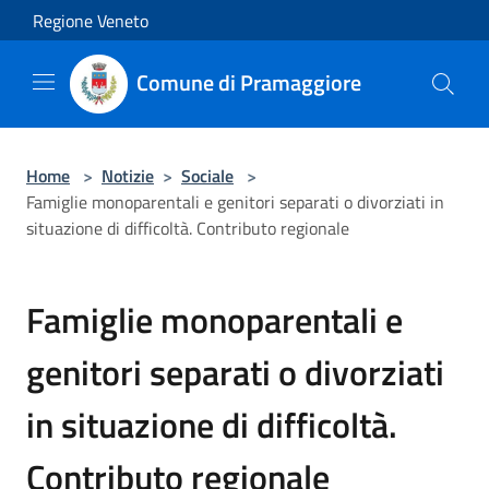
Salta al contenuto principale
Regione Veneto
Comune di Pramaggiore
Home
>
Notizie
>
Sociale
>
Famiglie monoparentali e genitori separati o divorziati in
situazione di difficoltà. Contributo regionale
Famiglie monoparentali e
genitori separati o divorziati
in situazione di difficoltà.
Contributo regionale