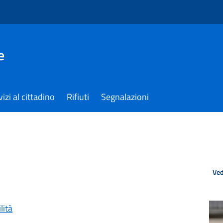
e
izi al cittadino
Rifiuti
Segnalazioni
Ved
lità