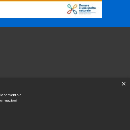
×
nzionamento e
nformazioni
Municipium
Accesso
mune di Pramaggiore • Powered by
•