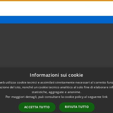
Informazioni sui cookie
Telefono:
0421203686
web utilizza cookie tecnici e assimilati strettamente necessari al corretto fu
Email:
protocollo@comune.pramaggiore.ve.it
azione del sito, nonché un cookie tecnico analitico al solo fine di elaborare i
Pec:
protocollo.comune.pramaggiore.ve@pecveneto.it
statistiche, aggregate e anonime.
Per maggiori dettagli, può consultare la cookie policy al seguente
link
RIFIUTA TUTTO
ACCETTA TUTTO
l sito
Copyright © 2026 • Co