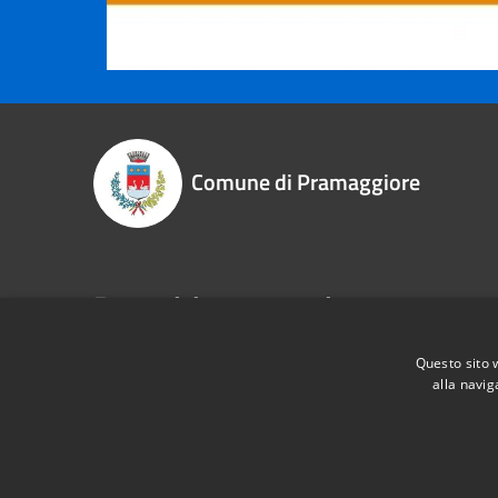
Comune di Pramaggiore
Recapiti e contatti
P.zza Libertà, 1 - 30020 - Pramaggiore (VE)
Questo sito 
Codice Fiscale:
83003010275
alla navig
P.Iva:
00609690276
RSS
Accessibilità
Privacy
Cookie
Mappa de