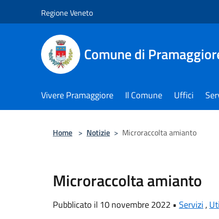
Salta al contenuto principale
Regione Veneto
Comune di Pramaggior
Vivere Pramaggiore
Il Comune
Uffici
Serv
Home
>
Notizie
>
Microraccolta amianto
Microraccolta amianto
Pubblicato il 10 novembre 2022 •
Servizi
,
Uti