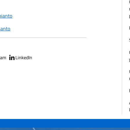
mianto
ianto
ram
LinkedIn