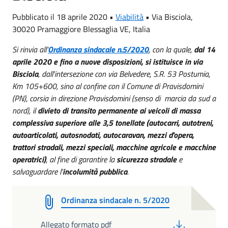
Pubblicato il 18 aprile 2020 •
Viabilità
•
Via Bisciola,
30020 Pramaggiore Blessaglia VE, Italia
Si rinvia all'
Ordinanza sindacale n.5/2020
, con la quale,
dal 14
aprile 2020 e fino a nuove disposizioni, si istituisce in via
Bisciola
, dall'intersezione con via Belvedere, S.R. 53 Postumia,
Km 105+600, sino al confine con il Comune di Pravisdomini
(PN), corsia in direzione Pravisdomini (senso di marcia da sud a
nord), il
divieto di transito permanente ai veicoli di massa
complessiva superiore alle 3,5 tonellate (autocarri, autotreni,
autoarticolati, autosnodati, autocaravan, mezzi d'opera,
trattori stradali, mezzi speciali, macchine agricole e macchine
operatrici)
, al fine di garantire la
sicurezza stradale
e
salvaguardare l'
incolumità pubblica
.
Ordinanza sindacale n. 5/2020
PDF
Allegato formato pdf