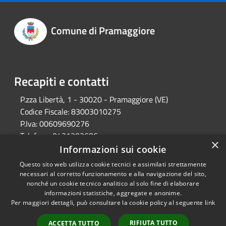
Comune di Pramaggiore
Recapiti e contatti
P.zza Libertà, 1 - 30020 - Pramaggiore (VE)
Codice Fiscale:
83003010275
P.Iva:
00609690276
Telefono:
0421203686
×
Email:
protocollo@comune.pramaggiore.ve.it
Informazioni sui cookie
Pec:
protocollo.comune.pramaggiore.ve@pecveneto.it
Questo sito web utilizza cookie tecnici e assimilati strettamente
necessari al corretto funzionamento e alla navigazione del sito,
nonché un cookie tecnico analitico al solo fine di elaborare
informazioni statistiche, aggregate e anonime.
RSS
Copyright © 2026 • Comune di
Per maggiori dettagli, può consultare la cookie policy al seguente
link
Accessibilità
Pramaggiore • Powered by
Privacy
Municipium
Accesso
•
RIFIUTA TUTTO
ACCETTA TUTTO