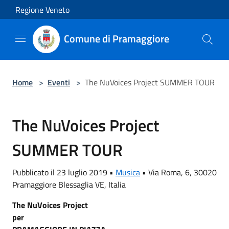
Salta al contenuto principale
Regione Veneto
Comune di Pramaggiore
Home
>
Eventi
>
The NuVoices Project SUMMER TOUR
The NuVoices Project
SUMMER TOUR
Pubblicato il 23 luglio 2019 •
Musica
•
Via Roma, 6, 30020
Pramaggiore Blessaglia VE, Italia
The NuVoices Project
per