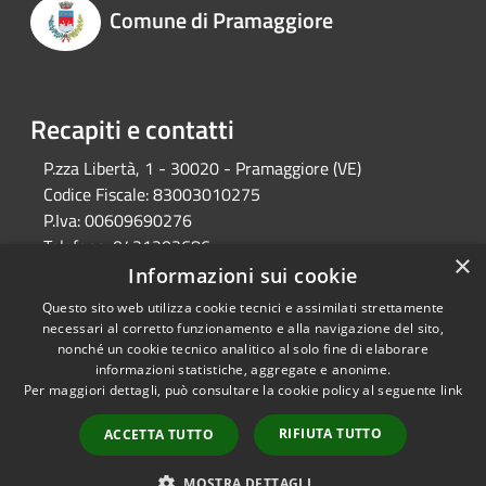
Comune di Pramaggiore
Recapiti e contatti
P.zza Libertà, 1 - 30020 - Pramaggiore (VE)
Codice Fiscale:
83003010275
P.Iva:
00609690276
Telefono:
0421203686
×
Email:
protocollo@comune.pramaggiore.ve.it
Informazioni sui cookie
Pec:
protocollo.comune.pramaggiore.ve@pecveneto.it
Questo sito web utilizza cookie tecnici e assimilati strettamente
necessari al corretto funzionamento e alla navigazione del sito,
nonché un cookie tecnico analitico al solo fine di elaborare
informazioni statistiche, aggregate e anonime.
RSS
Copyright © 2026 • Comune di
Per maggiori dettagli, può consultare la cookie policy al seguente
link
Accessibilità
Pramaggiore • Powered by
Privacy
Municipium
Accesso
•
RIFIUTA TUTTO
ACCETTA TUTTO
Cookie
redazione
Mappa del sito
MOSTRA DETTAGLI