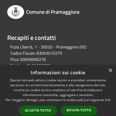
Comune di Pramaggiore
Recapiti e contatti
P.zza Libertà, 1 - 30020 - Pramaggiore (VE)
Codice Fiscale:
83003010275
P.Iva:
00609690276
Telefono:
0421203686
×
Email:
protocollo@comune.pramaggiore.ve.it
Informazioni sui cookie
Pec:
protocollo.comune.pramaggiore.ve@pecveneto.it
Questo sito web utilizza cookie tecnici e assimilati strettamente
necessari al corretto funzionamento e alla navigazione del sito,
nonché un cookie tecnico analitico al solo fine di elaborare
informazioni statistiche, aggregate e anonime.
RSS
Copyright © 2026 • Comune di
Per maggiori dettagli, può consultare la cookie policy al seguente
link
Accessibilità
Pramaggiore • Powered by
Privacy
Municipium
Accesso
•
RIFIUTA TUTTO
ACCETTA TUTTO
Cookie
redazione