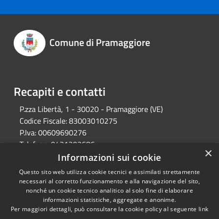
Comune di Pramaggiore
Recapiti e contatti
P.zza Libertà, 1 - 30020 - Pramaggiore (VE)
Codice Fiscale:
83003010275
P.Iva:
00609690276
Telefono:
0421203686
×
Email:
protocollo@comune.pramaggiore.ve.it
Informazioni sui cookie
Pec:
protocollo.comune.pramaggiore.ve@pecveneto.it
Questo sito web utilizza cookie tecnici e assimilati strettamente
necessari al corretto funzionamento e alla navigazione del sito,
nonché un cookie tecnico analitico al solo fine di elaborare
informazioni statistiche, aggregate e anonime.
RSS
Copyright © 2026 • Comune di
Per maggiori dettagli, può consultare la cookie policy al seguente
link
Accessibilità
Pramaggiore • Powered by