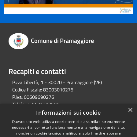
Comune di Pramaggiore
Recapiti e contatti
P.zza Libertà, 1 - 30020 - Pramaggiore (VE)
Codice Fiscale:
83003010275
P.Iva:
00609690276
Telefono:
0421203686
×
Email:
protocollo@comune.pramaggiore.ve.it
Informazioni sui cookie
Pec:
protocollo.comune.pramaggiore.ve@pecveneto.it
Questo sito web utilizza cookie tecnici e assimilati strettamente
necessari al corretto funzionamento e alla navigazione del sito,
nonché un cookie tecnico analitico al solo fine di elaborare