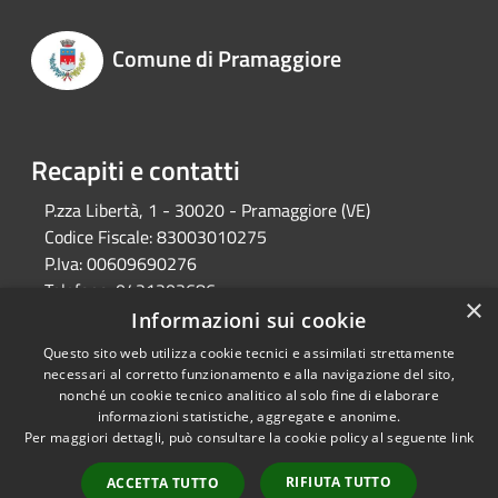
Comune di Pramaggiore
Recapiti e contatti
P.zza Libertà, 1 - 30020 - Pramaggiore (VE)
Codice Fiscale:
83003010275
P.Iva:
00609690276
Telefono:
0421203686
×
Email:
protocollo@comune.pramaggiore.ve.it
Informazioni sui cookie
Pec:
protocollo.comune.pramaggiore.ve@pecveneto.it
Questo sito web utilizza cookie tecnici e assimilati strettamente
necessari al corretto funzionamento e alla navigazione del sito,
nonché un cookie tecnico analitico al solo fine di elaborare
informazioni statistiche, aggregate e anonime.
RSS
Copyright © 2026 • Comune di
Per maggiori dettagli, può consultare la cookie policy al seguente
link
Accessibilità
Pramaggiore • Powered by
Privacy
Municipium
Accesso
•
RIFIUTA TUTTO
ACCETTA TUTTO