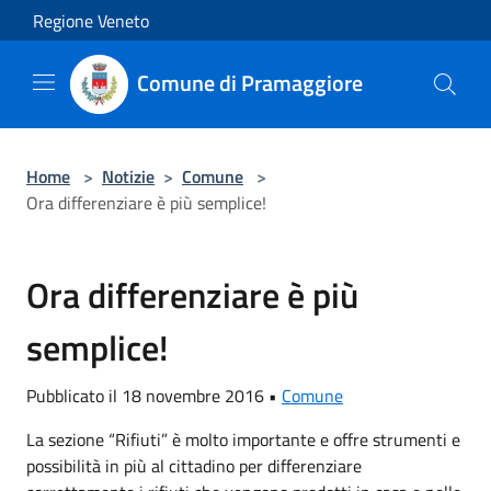
Salta al contenuto principale
Regione Veneto
Comune di Pramaggiore
Home
>
Notizie
>
Comune
>
Ora differenziare è più semplice!
Ora differenziare è più
semplice!
Pubblicato il 18 novembre 2016 •
Comune
La sezione “Rifiuti” è molto importante e offre strumenti e
possibilità in più al cittadino per differenziare