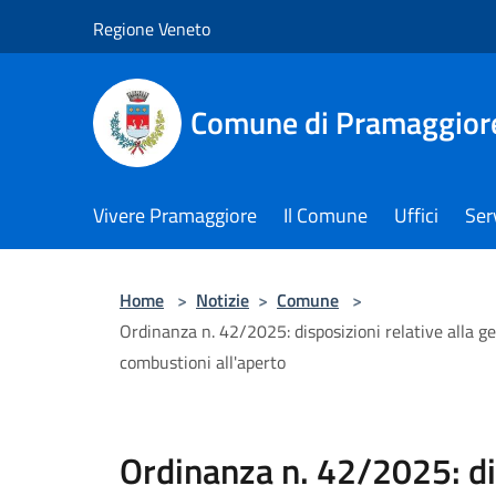
Salta al contenuto principale
Regione Veneto
Comune di Pramaggior
Vivere Pramaggiore
Il Comune
Uffici
Serv
Home
>
Notizie
>
Comune
>
Ordinanza n. 42/2025: disposizioni relative alla ges
combustioni all'aperto
Ordinanza n. 42/2025: di