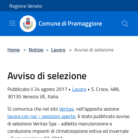
Salta al contenuto principale
Regione Veneto
Comune di Pramaggiore
Home
>
Notizie
>
Lavoro
>
Avviso di selezione
Avviso di selezione
Pubblicato il 24 agosto 2017 •
Lavoro
•
S. Croce, 489,
30135 Venezia VE, Italia
Si comunica che nel sito
Veritas
, nell’apposita sezione
lavora con noi – posizioni aperte
, è stato pubblicato avviso
di selezione Veritas Spa - addetto manutenzione e
conduzione impianti di climatizzazione estiva ed invernale