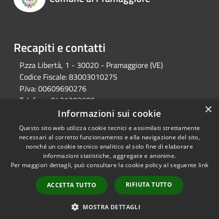
Recapiti e contatti
P.zza Libertà, 1 - 30020 - Pramaggiore (VE)
Codice Fiscale:
83003010275
P.Iva:
00609690276
Telefono:
0421203686
×
Email:
protocollo@comune.pramaggiore.ve.it
Informazioni sui cookie
Pec:
protocollo.comune.pramaggiore.ve@pecveneto.it
Questo sito web utilizza cookie tecnici e assimilati strettamente
necessari al corretto funzionamento e alla navigazione del sito,
nonché un cookie tecnico analitico al solo fine di elaborare
informazioni statistiche, aggregate e anonime.
RSS
Copyright © 2026 • Comune di
Per maggiori dettagli, può consultare la cookie policy al seguente
link
Accessibilità
Pramaggiore • Powered by
Privacy
Municipium
Accesso
•
RIFIUTA TUTTO
ACCETTA TUTTO
Cookie
redazione
Mappa del sito
MOSTRA DETTAGLI