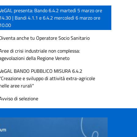
VeGAL presenta: Bando 6.4.2 martedì 5 marzo ore
14.30 | Bandi 4.1.1 e 6.4.2 mercoledì 6 marzo ore
10.00
Diventa anche tu Operatore Socio Sanitario
Aree di crisi industriale non complessa:
agevolazioni della Regione Veneto
VeGAL BANDO PUBBLICO MISURA 6.4.2
"Creazione e sviluppo di attività extra-agricole
nelle aree rurali"
Avviso di selezione