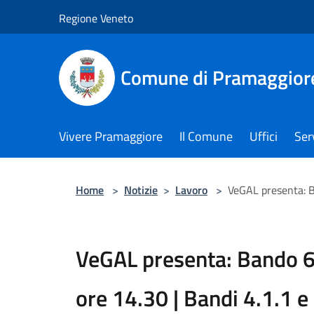
Salta al contenuto principale
Regione Veneto
Comune di Pramaggior
Vivere Pramaggiore
Il Comune
Uffici
Serv
Home
>
Notizie
>
Lavoro
>
VeGAL presenta: B
VeGAL presenta: Bando 6
ore 14.30 | Bandi 4.1.1 e