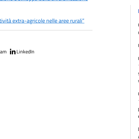
vità extra-agricole nelle aree rurali”
ram
LinkedIn