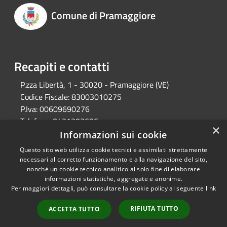
Comune di Pramaggiore
Recapiti e contatti
P.zza Libertà, 1 - 30020 - Pramaggiore (VE)
Codice Fiscale:
83003010275
P.Iva:
00609690276
Telefono:
0421203686
×
Email:
protocollo@comune.pramaggiore.ve.it
Informazioni sui cookie
Pec:
protocollo.comune.pramaggiore.ve@pecveneto.it
Questo sito web utilizza cookie tecnici e assimilati strettamente
necessari al corretto funzionamento e alla navigazione del sito,
nonché un cookie tecnico analitico al solo fine di elaborare
informazioni statistiche, aggregate e anonime.
RSS
Copyright © 2026 • Comune di
Per maggiori dettagli, può consultare la cookie policy al seguente
link
Accessibilità
Pramaggiore • Powered by
Privacy
Municipium
Accesso
•
RIFIUTA TUTTO
ACCETTA TUTTO
Cookie
redazione