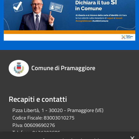
Comune di Pramaggiore
Recapiti e contatti
P.zza Libertà, 1 - 30020 - Pramaggiore (VE)
Codice Fiscale:
83003010275
P.Iva:
00609690276
Telefono:
0421203686
×