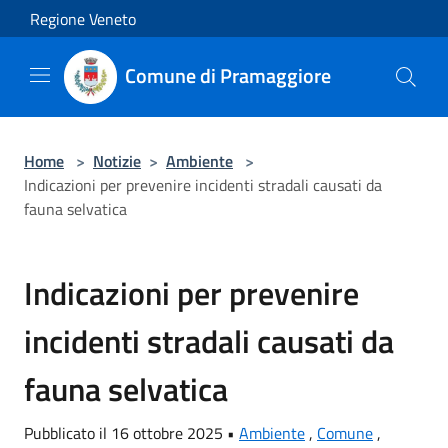
Salta al contenuto principale
Regione Veneto
Comune di Pramaggiore
Home
>
Notizie
>
Ambiente
>
Indicazioni per prevenire incidenti stradali causati da
fauna selvatica
Indicazioni per prevenire
incidenti stradali causati da
fauna selvatica
Pubblicato il 16 ottobre 2025 •
Ambiente
,
Comune
,