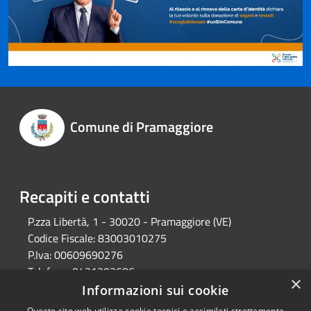
Comune di Pramaggiore
Recapiti e contatti
P.zza Libertà, 1 - 30020 - Pramaggiore (VE)
Codice Fiscale:
83003010275
P.Iva:
00609690276
Telefono:
0421203686
×
Email:
protocollo@comune.pramaggiore.ve.it
Informazioni sui cookie
Pec:
protocollo.comune.pramaggiore.ve@pecveneto.it
Questo sito web utilizza cookie tecnici e assimilati strettamente