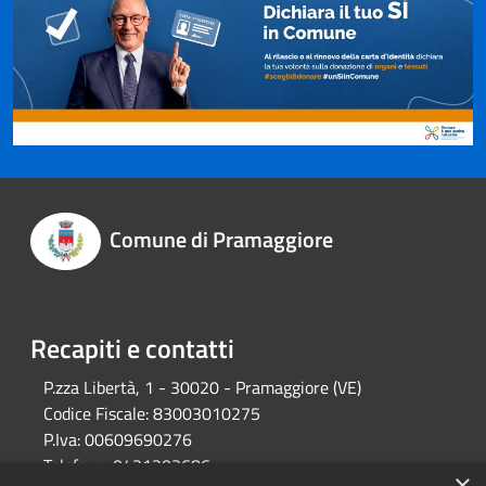
Comune di Pramaggiore
Recapiti e contatti
P.zza Libertà, 1 - 30020 - Pramaggiore (VE)
Codice Fiscale:
83003010275
P.Iva:
00609690276
Telefono:
0421203686
×