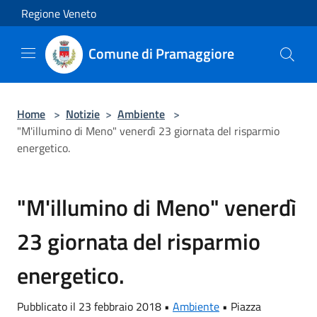
Salta al contenuto principale
Regione Veneto
Comune di Pramaggiore
Home
>
Notizie
>
Ambiente
>
"M'illumino di Meno" venerdì 23 giornata del risparmio
energetico.
"M'illumino di Meno" venerdì
23 giornata del risparmio
energetico.
Pubblicato il 23 febbraio 2018 •
Ambiente
•
Piazza