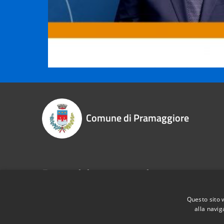
Comune di Pramaggiore
Recapiti e contatti
P.zza Libertà, 1 - 30020 - Pramaggiore (VE)
Questo sito 
Codice Fiscale:
83003010275
alla navig
P.Iva:
00609690276