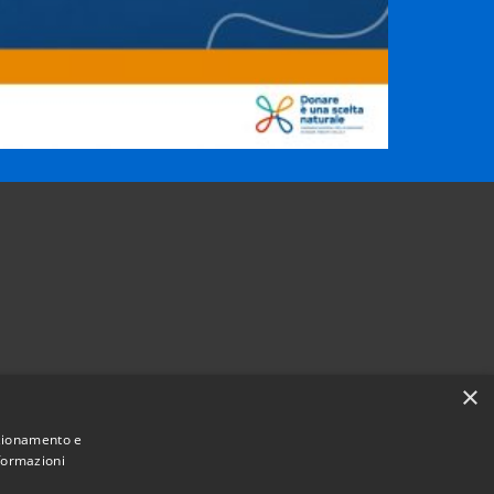
×
nzionamento e
nformazioni