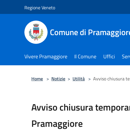
Salta al contenuto principale
Regione Veneto
Comune di Pramaggior
Vivere Pramaggiore
Il Comune
Uffici
Serv
Home
>
Notizie
>
Utilità
>
Avviso chiusura te
Avviso chiusura temporan
Pramaggiore