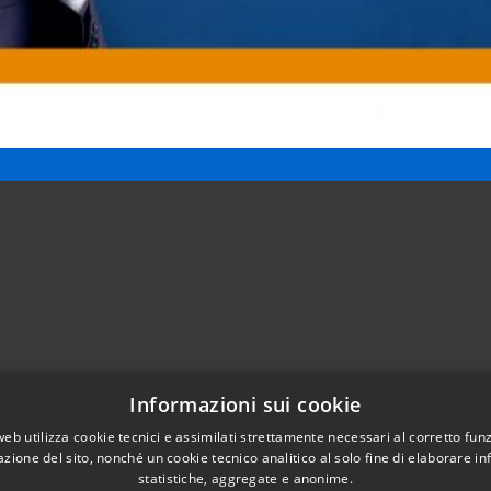
Informazioni sui cookie
Telefono:
0421203686
web utilizza cookie tecnici e assimilati strettamente necessari al corretto fu
Email:
protocollo@comune.pramaggiore.ve.it
azione del sito, nonché un cookie tecnico analitico al solo fine di elaborare i
Pec:
protocollo.comune.pramaggiore.ve@pecveneto.it
statistiche, aggregate e anonime.