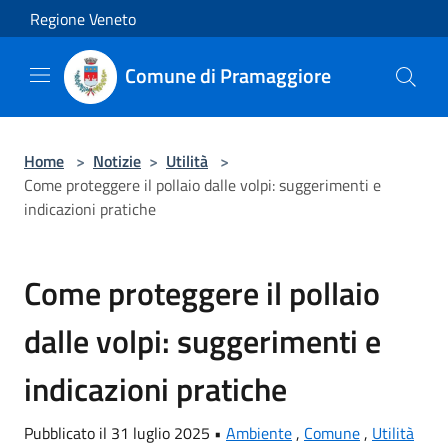
Salta al contenuto principale
Regione Veneto
Comune di Pramaggiore
Home
>
Notizie
>
Utilità
>
Come proteggere il pollaio dalle volpi: suggerimenti e
indicazioni pratiche
Come proteggere il pollaio
dalle volpi: suggerimenti e
indicazioni pratiche
Pubblicato il 31 luglio 2025 •
Ambiente
,
Comune
,
Utilità