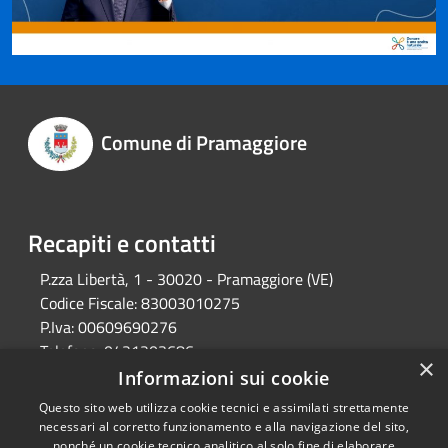
Comune di Pramaggiore
Recapiti e contatti
P.zza Libertà, 1 - 30020 - Pramaggiore (VE)
Codice Fiscale:
83003010275
P.Iva:
00609690276
Telefono:
0421203686
×
Email:
protocollo@comune.pramaggiore.ve.it
Informazioni sui cookie
Pec:
protocollo.comune.pramaggiore.ve@pecveneto.it
Questo sito web utilizza cookie tecnici e assimilati strettamente
necessari al corretto funzionamento e alla navigazione del sito,
nonché un cookie tecnico analitico al solo fine di elaborare