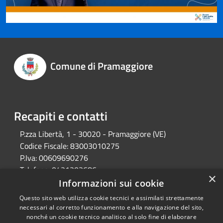
Comune di Pramaggiore
Recapiti e contatti
P.zza Libertà, 1 - 30020 - Pramaggiore (VE)
Codice Fiscale:
83003010275
P.Iva:
00609690276
Telefono:
0421203686
×
Email:
protocollo@comune.pramaggiore.ve.it
Informazioni sui cookie
Pec:
protocollo.comune.pramaggiore.ve@pecveneto.it
Questo sito web utilizza cookie tecnici e assimilati strettamente
necessari al corretto funzionamento e alla navigazione del sito,
nonché un cookie tecnico analitico al solo fine di elaborare