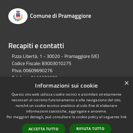
Comune di Pramaggiore
Recapiti e contatti
P.zza Libertà, 1 - 30020 - Pramaggiore (VE)
Codice Fiscale:
83003010275
P.Iva:
00609690276
Telefono:
0421203686
×
Email:
protocollo@comune.pramaggiore.ve.it
Informazioni sui cookie
Pec:
protocollo.comune.pramaggiore.ve@pecveneto.it
Questo sito web utilizza cookie tecnici e assimilati strettamente
necessari al corretto funzionamento e alla navigazione del sito,
nonché un cookie tecnico analitico al solo fine di elaborare
informazioni statistiche, aggregate e anonime.
RSS
Copyright © 2026 • Comune di
Per maggiori dettagli, può consultare la cookie policy al seguente
link
Accessibilità
Pramaggiore • Powered by
Privacy
Municipium
Accesso
•
RIFIUTA TUTTO
ACCETTA TUTTO