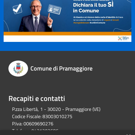
Comune di Pramaggiore
Recapiti e contatti
P.zza Libertà, 1 - 30020 - Pramaggiore (VE)
Codice Fiscale:
83003010275
P.Iva:
00609690276
Telefono:
0421203686