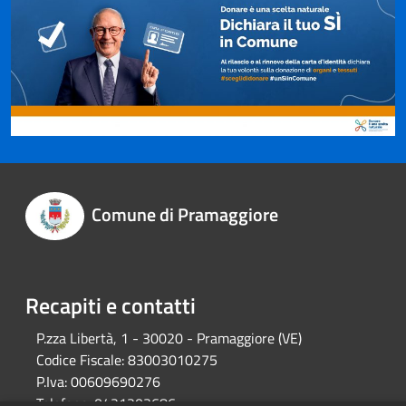
Comune di Pramaggiore
Recapiti e contatti
P.zza Libertà, 1 - 30020 - Pramaggiore (VE)
Codice Fiscale:
83003010275
P.Iva:
00609690276
Telefono:
0421203686