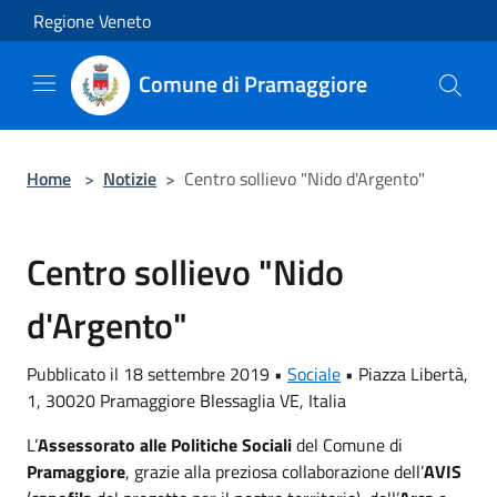
Salta al contenuto principale
Regione Veneto
Comune di Pramaggiore
Home
>
Notizie
>
Centro sollievo "Nido d'Argento"
Centro sollievo "Nido
d'Argento"
Pubblicato il 18 settembre 2019 •
Sociale
•
Piazza Libertà,
1, 30020 Pramaggiore Blessaglia VE, Italia
L’
Assessorato alle Politiche Sociali
del Comune di
Pramaggiore
, grazie alla preziosa collaborazione dell’
AVIS