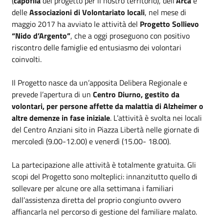
(
capofila
del progetto per il nostro territorio), dell’
Arca
e
delle
Associazioni di Volontariato locali
, nel mese di
maggio 2017 ha avviato le attività del
Progetto Sollievo
“Nido d’Argento”
, che a oggi proseguono con positivo
riscontro delle famiglie ed entusiasmo dei volontari
coinvolti.
Il Progetto nasce da un’apposita Delibera Regionale e
prevede l’apertura di un
Centro Diurno, gestito da
volontari, per persone affette da malattia di Alzheimer o
altre demenze in fase iniziale
. L’attività è svolta nei locali
del Centro Anziani sito in Piazza Libertà nelle giornate di
mercoledì (9.00-12.00) e venerdì (15.00- 18.00).
La partecipazione alle attività è totalmente gratuita. Gli
scopi del Progetto sono molteplici: innanzitutto quello di
sollevare per alcune ore alla settimana i familiari
dall’assistenza diretta del proprio congiunto ovvero
affiancarla nel percorso di gestione del familiare malato.