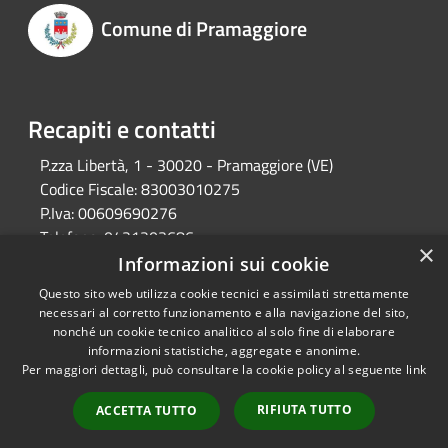
Comune di Pramaggiore
Recapiti e contatti
P.zza Libertà, 1 - 30020 - Pramaggiore (VE)
Codice Fiscale:
83003010275
P.Iva:
00609690276
Telefono:
0421203686
×
Email:
protocollo@comune.pramaggiore.ve.it
Informazioni sui cookie
Pec:
protocollo.comune.pramaggiore.ve@pecveneto.it
Questo sito web utilizza cookie tecnici e assimilati strettamente
necessari al corretto funzionamento e alla navigazione del sito,
nonché un cookie tecnico analitico al solo fine di elaborare
informazioni statistiche, aggregate e anonime.
RSS
Copyright © 2026 • Comune di
Per maggiori dettagli, può consultare la cookie policy al seguente
link
Accessibilità
Pramaggiore • Powered by
Privacy
Municipium
Accesso
•
RIFIUTA TUTTO
ACCETTA TUTTO
Cookie
redazione