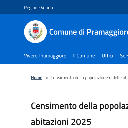
Salta al contenuto principale
Regione Veneto
Comune di Pramaggior
Vivere Pramaggiore
Il Comune
Uffici
Serv
Home
>
Censimento della popolazione e delle ab
Censimento della popolaz
abitazioni 2025