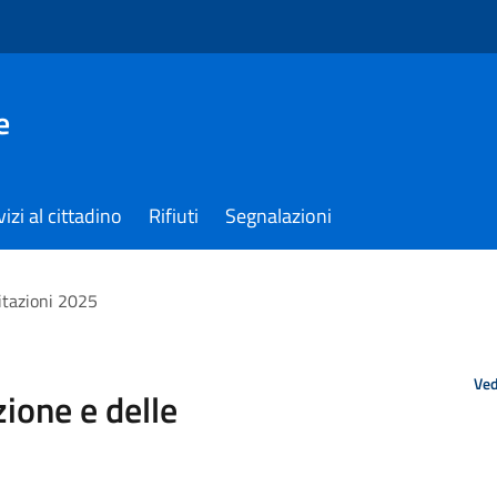
e
izi al cittadino
Rifiuti
Segnalazioni
itazioni 2025
Ved
ione e delle