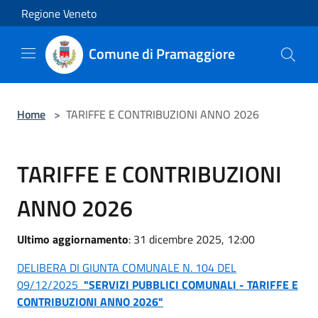
Salta al contenuto principale
Regione Veneto
Comune di Pramaggiore
Home
>
TARIFFE E CONTRIBUZIONI ANNO 2026
TARIFFE E CONTRIBUZIONI
ANNO 2026
Ultimo aggiornamento
: 31 dicembre 2025, 12:00
DELIBERA DI GIUNTA COMUNALE N. 104 DEL
09/12/2025
"SERVIZI PUBBLICI COMUNALI - TARIFFE E
CONTRIBUZIONI ANNO 2026"