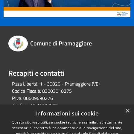
Comune di Pramaggiore
Recapiti e contatti
P.zza Libertà, 1 - 30020 - Pramaggiore (VE)
Codice Fiscale:
83003010275
P.Iva:
00609690276
Telefono:
0421203686
×
Email:
protocollo@comune.pramaggiore.ve.it
Informazioni sui cookie
Pec:
protocollo.comune.pramaggiore.ve@pecveneto.it
Questo sito web utilizza cookie tecnici e assimilati strettamente
necessari al corretto funzionamento e alla navigazione del sito,
nonché un cookie tecnico analitico al solo fine di elaborare