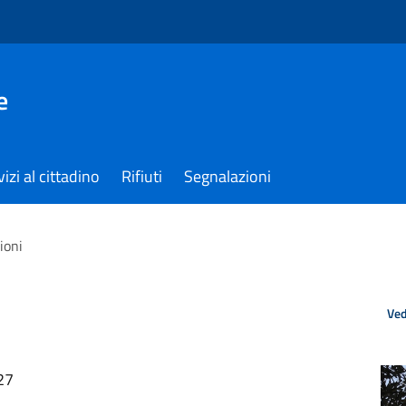
e
izi al cittadino
Rifiuti
Segnalazioni
ioni
Ved
27