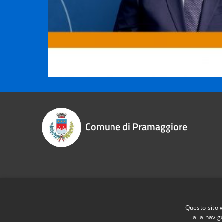
Comune di Pramaggiore
Recapiti e contatti
P.zza Libertà, 1 - 30020 - Pramaggiore (VE)
Questo sito 
Codice Fiscale:
83003010275
alla navig