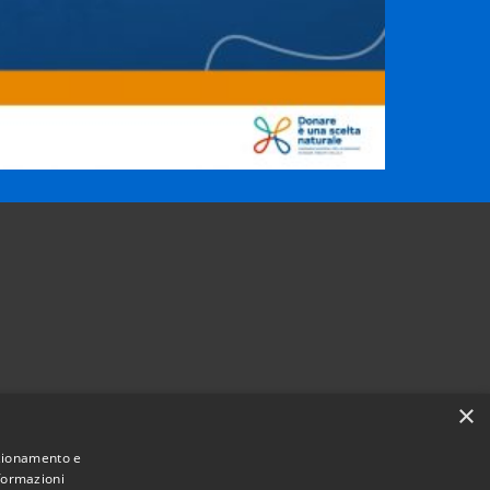
×
nzionamento e
nformazioni