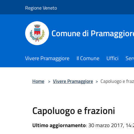
Salta al contenuto principale
Regione Veneto
Comune di Pramaggior
Vivere Pramaggiore
Il Comune
Uffici
Serv
Home
>
Vivere Pramaggiore
>
Capoluogo e fraz
Capoluogo e frazioni
Ultimo aggiornamento
: 30 marzo 2017, 14: