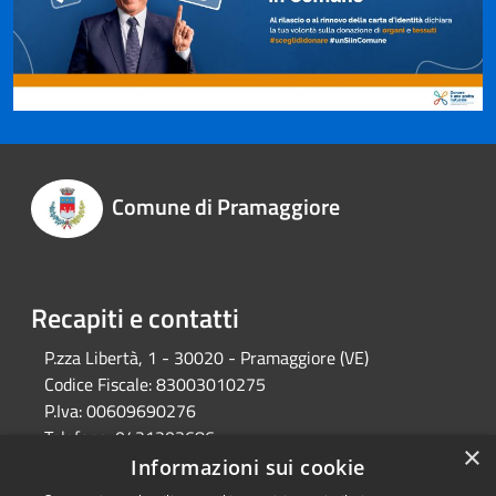
Comune di Pramaggiore
Recapiti e contatti
P.zza Libertà, 1 - 30020 - Pramaggiore (VE)
Codice Fiscale:
83003010275
P.Iva:
00609690276
Telefono:
0421203686
×
Email:
protocollo@comune.pramaggiore.ve.it
Informazioni sui cookie
Pec:
protocollo.comune.pramaggiore.ve@pecveneto.it