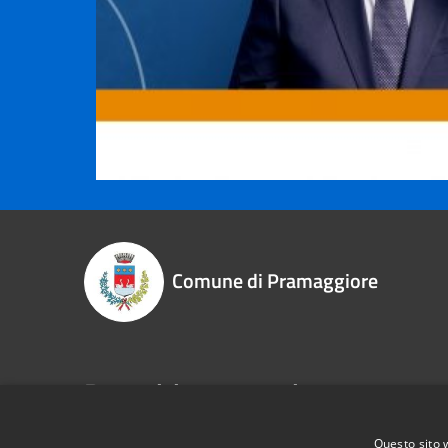
Comune di Pramaggiore
Recapiti e contatti
P.zza Libertà, 1 - 30020 - Pramaggiore (VE)
Questo sito 