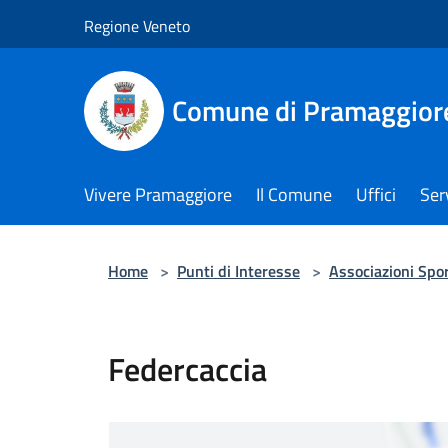
Salta al contenuto principale
Regione Veneto
Comune di Pramaggior
Vivere Pramaggiore
Il Comune
Uffici
Serv
Home
>
Punti di Interesse
>
Associazioni Spor
Federcaccia