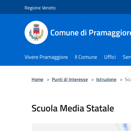
Salta al contenuto principale
Regione Veneto
Comune di Pramaggior
Vivere Pramaggiore
Il Comune
Uffici
Serv
Home
>
Punti di Interesse
>
Istruzione
>
Sc
Scuola Media Statale