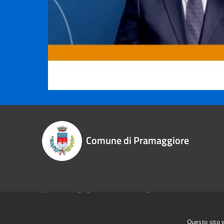
Comune di Pramaggiore
Recapiti e contatti
P.zza Libertà, 1 - 30020 - Pramaggiore (VE)
Questo sito 