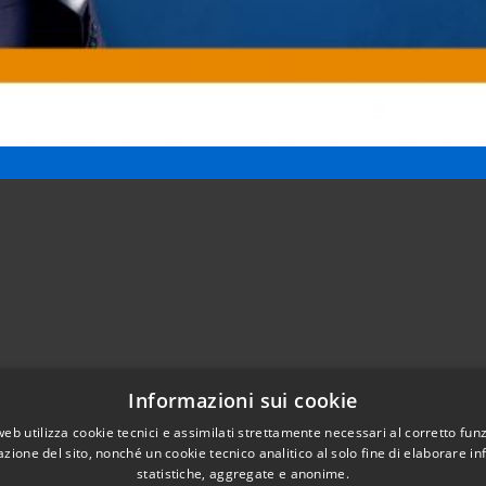
Informazioni sui cookie
Telefono:
0421203686
web utilizza cookie tecnici e assimilati strettamente necessari al corretto fu
Email:
protocollo@comune.pramaggiore.ve.it
azione del sito, nonché un cookie tecnico analitico al solo fine di elaborare i
Pec:
protocollo.comune.pramaggiore.ve@pecveneto.it
statistiche, aggregate e anonime.