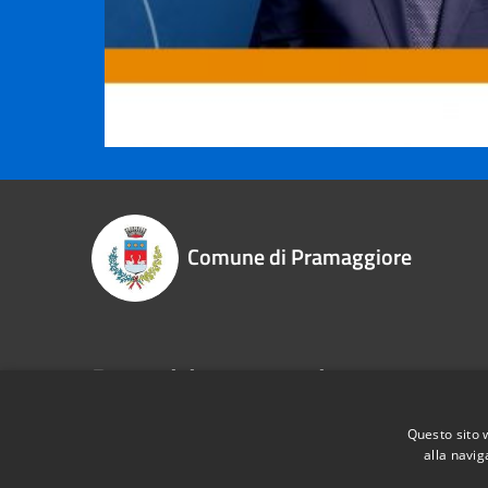
Comune di Pramaggiore
Recapiti e contatti
P.zza Libertà, 1 - 30020 - Pramaggiore (VE)
Questo sito 
Codice Fiscale:
83003010275
alla navig
P.Iva:
00609690276