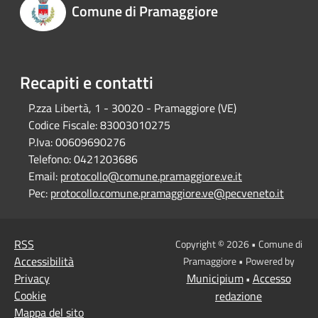
Comune di Pramaggiore
Recapiti e contatti
P.zza Libertà, 1 - 30020 - Pramaggiore (VE)
Codice Fiscale:
83003010275
P.Iva:
00609690276
Telefono:
0421203686
Email:
protocollo@comune.pramaggiore.ve.it
Pec:
protocollo.comune.pramaggiore.ve@pecveneto.it
RSS
Copyright © 2026 • Comune di
Accessibilità
Pramaggiore • Powered by
Privacy
Municipium
Accesso
•
Cookie
redazione
Mappa del sito