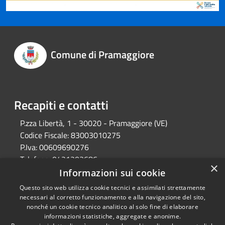
Comune di Pramaggiore
Recapiti e contatti
P.zza Libertà, 1 - 30020 - Pramaggiore (VE)
Codice Fiscale:
83003010275
P.Iva:
00609690276
Telefono:
0421203686
×
Email:
protocollo@comune.pramaggiore.ve.it
Informazioni sui cookie
Pec:
protocollo.comune.pramaggiore.ve@pecveneto.it
Questo sito web utilizza cookie tecnici e assimilati strettamente
necessari al corretto funzionamento e alla navigazione del sito,
nonché un cookie tecnico analitico al solo fine di elaborare
informazioni statistiche, aggregate e anonime.
RSS
Copyright © 2026 • Comune di