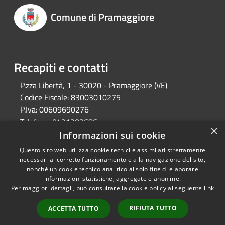
Comune di Pramaggiore
Recapiti e contatti
P.zza Libertà, 1 - 30020 - Pramaggiore (VE)
Codice Fiscale:
83003010275
P.Iva:
00609690276
Telefono:
0421203686
×
Email:
protocollo@comune.pramaggiore.ve.it
Informazioni sui cookie
Pec:
protocollo.comune.pramaggiore.ve@pecveneto.it
Questo sito web utilizza cookie tecnici e assimilati strettamente
necessari al corretto funzionamento e alla navigazione del sito,
nonché un cookie tecnico analitico al solo fine di elaborare
informazioni statistiche, aggregate e anonime.
RSS
Copyright © 2026 • Comune di
Per maggiori dettagli, può consultare la cookie policy al seguente
link
Accessibilità
Pramaggiore • Powered by
Privacy
Municipium
Accesso
•
RIFIUTA TUTTO
ACCETTA TUTTO
Cookie
redazione