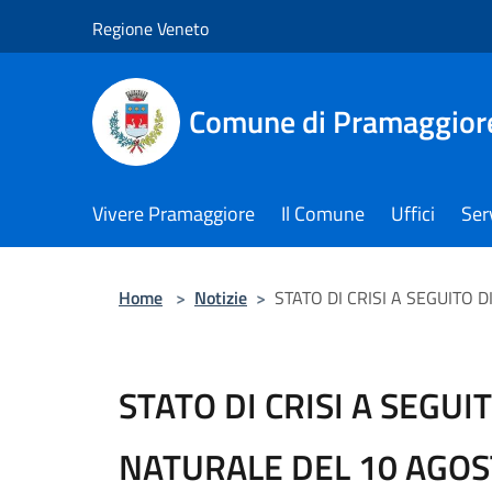
Salta al contenuto principale
Regione Veneto
Comune di Pramaggior
Vivere Pramaggiore
Il Comune
Uffici
Serv
Home
>
Notizie
>
STATO DI CRISI A SEGUITO D
STATO DI CRISI A SEGUI
NATURALE DEL 10 AGOST