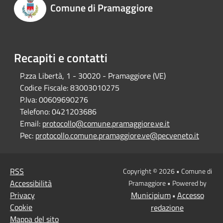
Comune di Pramaggiore
Recapiti e contatti
P.zza Libertà, 1 - 30020 - Pramaggiore (VE)
Codice Fiscale:
83003010275
P.Iva:
00609690276
Telefono:
0421203686
Email:
protocollo@comune.pramaggiore.ve.it
Pec:
protocollo.comune.pramaggiore.ve@pecveneto.it
RSS
Copyright © 2026 • Comune di
Accessibilità
Pramaggiore • Powered by
Privacy
Municipium
Accesso
•
Cookie
redazione
Mappa del sito