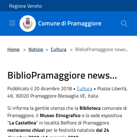
Salta al contenuto principale
Regione Veneto
Comune di Pramaggiore
Home
>
Notizie
>
Cultura
>
BiblioPramaggiore news...
BiblioPramaggiore news...
Pubblicato il 20 dicembre 2018 •
Cultura
•
Piazza Libertà,
49, 30020 Pramaggiore Blessaglia VE, Italia
Si informa la gentile utenza che la
Biblioteca
comunale di
Pramaggiore, il
Museo Etnografico
e la sede espositiva
"
La
Castellina
" in località Belfiore di Pramaggiore
resteranno chiusi
per le festività natalizie
dal 24