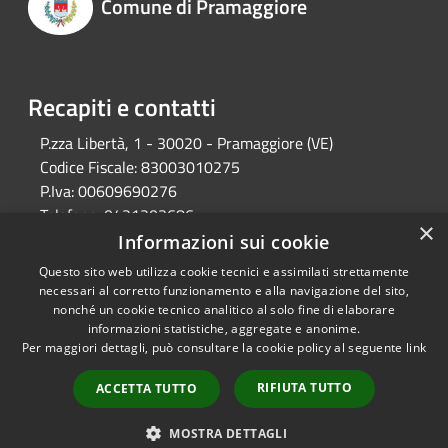
Comune di Pramaggiore
Recapiti e contatti
P.zza Libertà, 1 - 30020 - Pramaggiore (VE)
Codice Fiscale:
83003010275
P.Iva:
00609690276
Telefono:
0421203686
×
Email:
protocollo@comune.pramaggiore.ve.it
Informazioni sui cookie
Pec:
protocollo.comune.pramaggiore.ve@pecveneto.it
Questo sito web utilizza cookie tecnici e assimilati strettamente
necessari al corretto funzionamento e alla navigazione del sito,
nonché un cookie tecnico analitico al solo fine di elaborare
informazioni statistiche, aggregate e anonime.
RSS
Copyright © 2026 • Comune di
Per maggiori dettagli, può consultare la cookie policy al seguente
link
Accessibilità
Pramaggiore • Powered by
Privacy
Municipium
Accesso
•
RIFIUTA TUTTO
ACCETTA TUTTO
Cookie
redazione
Mappa del sito
MOSTRA DETTAGLI