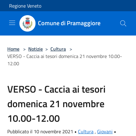
Salta al contenuto principale
Regione Veneto
Comune di Pramaggiore
Home
>
Notizie
>
Cultura
>
VERSO - Caccia ai tesori domenica 21 novembre 10.00-
12.00
VERSO - Caccia ai tesori
domenica 21 novembre
10.00-12.00
Pubblicato il 10 novembre 2021 •
Cultura
,
Giovani
•