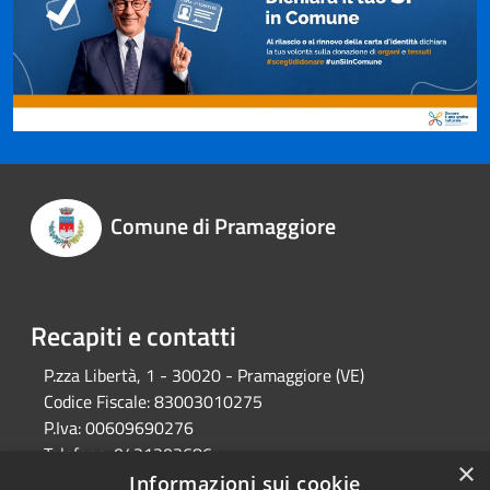
Comune di Pramaggiore
Recapiti e contatti
P.zza Libertà, 1 - 30020 - Pramaggiore (VE)
Codice Fiscale:
83003010275
P.Iva:
00609690276
Telefono:
0421203686
×
Email:
protocollo@comune.pramaggiore.ve.it
Informazioni sui cookie