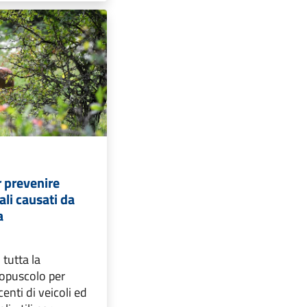
r prevenire
ali causati da
a
 tutta la
 opuscolo per
enti di veicoli ed