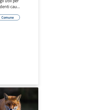
li utili per
denti cau...
Comune