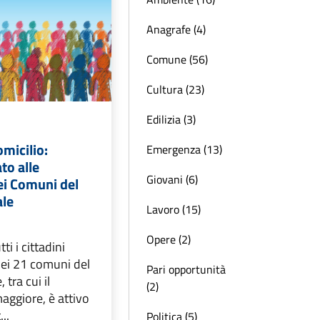
Anagrafe (4)
Comune (56)
Cultura (23)
Edilizia (3)
omicilio:
Emergenza (13)
to alle
Giovani (6)
 Comuni del
ale
Lavoro (15)
Opere (2)
ti i cittadini
nei 21 comuni del
Pari opportunità
 tra cui il
(2)
ggiore, è attivo
..
Politica (5)