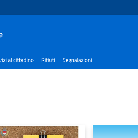
e
izi al cittadino
Rifiuti
Segnalazioni