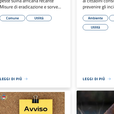
peste suina africana recante
ai cittadini consig
Misure di eradicazione e sorve...
prevenire gli inci
Comune
Utilità
Ambiente
Utilità
LEGGI DI PIÙ
LEGGI DI PIÙ