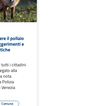
e il pollaio
uggerimenti e
atiche
tutti i cittadini
legato alla
la nota
a Polizia
i Venezia
Comune