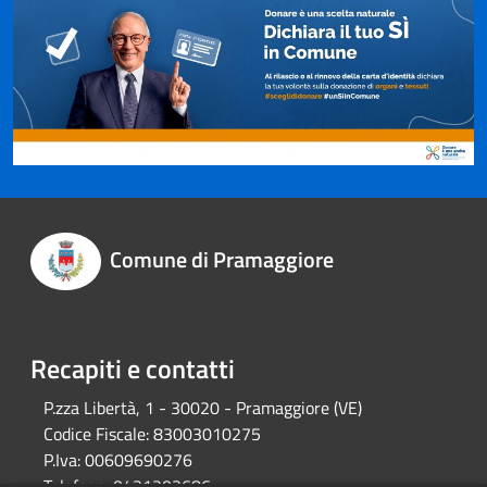
Comune di Pramaggiore
Recapiti e contatti
P.zza Libertà, 1 - 30020 - Pramaggiore (VE)
Codice Fiscale:
83003010275
P.Iva:
00609690276
Telefono:
0421203686